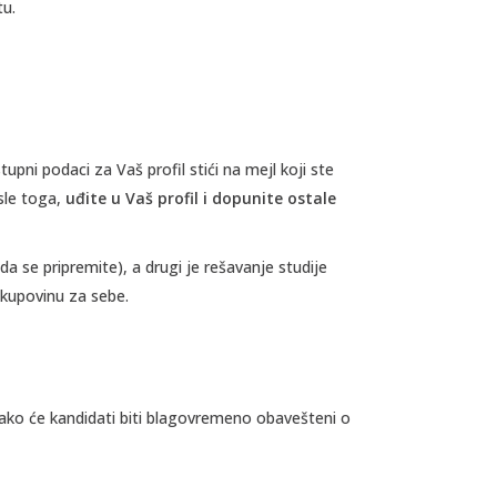
tu.
i podaci za Vaš profil stići na mejl koji ste
osle toga,
uđite u Vaš profil i dopunite ostale
da se pripremite), a drugi je rešavanje studije
 kupovinu za sebe.
vakako će kandidati biti blagovremeno obavešteni o