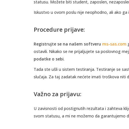
statusu. Možete biti student, zaposlen, nezaposle
Iskustvo u ovom poslu nije neophodno, ali ako ga
Procedure prijave:
Registrujte se na našem softveru
ms-sas.com
g
ostavili. Nikako se ne prijaljujete sa poslovnog me
podatke o sebi
.
Tada ste ušli u sistem testiranja. Testiranje se sas
slučaja. Za taj zadatak nećete imati troškova niti
Važno za prijavu:
U zavisnosti od postignutih rezultata i zahteva kli
svom statusu, a mi ne možemo da garantujemo da