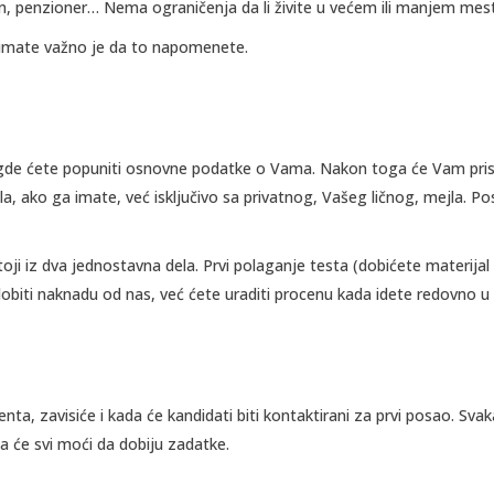
n, penzioner… Nema ograničenja da li živite u većem ili manjem mes
 imate važno je da to napomenete.
de ćete popuniti osnovne podatke o Vama. Nakon toga će Vam pristupn
jla, ako ga imate, već isključivo sa privatnog, Vašeg ličnog, mejla. P
toji iz dva jednostavna dela. Prvi polaganje testa (dobićete materijal 
 dobiti naknadu od nas, već ćete uraditi procenu kada idete redovno u
jenta, zavisiće i kada će kandidati biti kontaktirani za prvi posao. S
 će svi moći da dobiju zadatke.