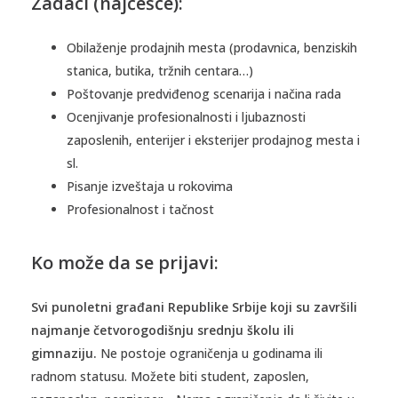
Zadaci (najčešće):
Obilaženje prodajnih mesta (prodavnica, benziskih
stanica, butika, tržnih centara…)
Poštovanje predviđenog scenarija i načina rada
Ocenjivanje profesionalnosti i ljubaznosti
zaposlenih, enterijer i eksterijer prodajnog mesta i
sl.
Pisanje izveštaja u rokovima
Profesionalnost i tačnost
Ko može da se prijavi:
Svi punoletni građani Republike Srbije koji su završili
najmanje četvorogodišnju srednju školu ili
gimnaziju.
Ne postoje ograničenja u godinama ili
radnom statusu. Možete biti student, zaposlen,