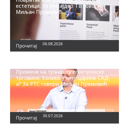
естетици. За Инсајдер ТВ говори
Миљан Премовић
06.08.2026
Прочитај
Промене на тржишту електронске
трговине: Колико утичу царине САД-
а? За РТС говори Миљан Премовић
30.07.2026
Прочитај