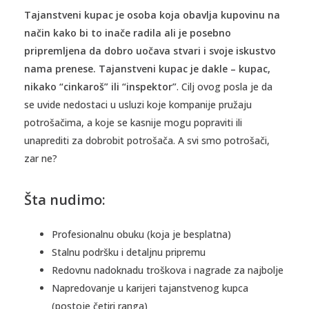
Tajanstveni kupac je osoba koja obavlja kupovinu na
način kako bi to inače radila ali je posebno
pripremljena da dobro uočava stvari i svoje iskustvo
nama prenese. Tajanstveni kupac je dakle – kupac,
nikako “cinkaroš” ili “inspektor”
. Cilj ovog posla je da
se uvide nedostaci u usluzi koje kompanije pružaju
potrošačima, a koje se kasnije mogu popraviti ili
unaprediti za dobrobit potrošača. A svi smo potrošači,
zar ne?
Šta nudimo:
Profesionalnu obuku (koja je besplatna)
Stalnu podršku i detaljnu pripremu
Redovnu nadoknadu troškova i nagrade za najbolje
Napredovanje u karijeri tajanstvenog kupca
(postoje četiri ranga)