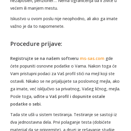
nezaposlen, penzioner… Nema ograničenja da li živite u
većem ili manjem mestu.
Iskustvo u ovom poslu nije neophodno, ali ako ga imate
važno je da to napomenete.
Procedure prijave:
Registrujte se na našem softveru
ms-sas.com
gde
ćete popuniti osnovne podatke o Vama. Nakon toga će
Vam pristupni podaci za Vaš profil stići na mejl koji ste
ostavili. Nikako se ne prijaljujete sa poslovnog mejla, ako
ga imate, već isključivo sa privatnog, Vašeg ličnog, mejla.
Posle toga,
uđite u Vaš profil i dopunite ostale
podatke o sebi
.
Tada ste ušli u sistem testiranja. Testiranje se sastoji iz
dva jednostavna dela. Prvi polaganje testa (dobićete
materijal da se pripremite), a drugi je rešavanje studije