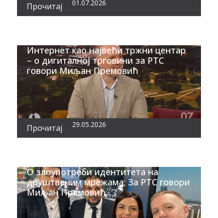
01.07.2026
Прочитај
Интернет као највећи тржни центар
– о дигиталној трговини за РТС
говори Миљан Премовић
29.05.2026
Прочитај
О злоупотреби идентитета на
друштвеним мрежама; За РТС говори
Миљан Премовић