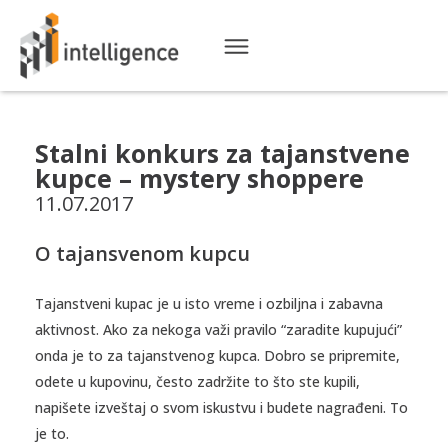
Stalni konkurs za tajanstvene
kupce – mystery shoppere
11.07.2017
O tajansvenom kupcu
Tajanstveni kupac je u isto vreme i ozbiljna i zabavna
aktivnost. Ako za nekoga važi pravilo “zaradite kupujući”
onda je to za tajanstvenog kupca. Dobro se pripremite,
odete u kupovinu, često zadržite to što ste kupili,
napišete izveštaj o svom iskustvu i budete nagrađeni. To
je to.