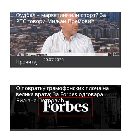
Фудбал – маркетинг или спорт? За
РТС говори Миљан Премовић
20.07.2026
Прочитај
О повратку грамофонских плоча на
велика врата; За Forbes одговара
Биљана Петровић