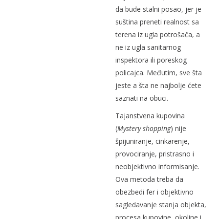
da bude stalni posao, jer je
suština preneti realnost sa
terena iz ugla potrošača, a
ne iz ugla sanitarnog
inspektora ili poreskog
policajca. Međutim, sve šta
jeste a šta ne najbolje ćete
saznati na obuci.
Tajanstvena kupovina
(
Mystery shopping
) nije
špijuniranje, cinkarenje,
provociranje, pristrasno i
neobjektivno informisanje.
Ova metoda treba da
obezbedi fer i objektivno
sagledavanje stanja objekta,
procesa kupovine, okoline i