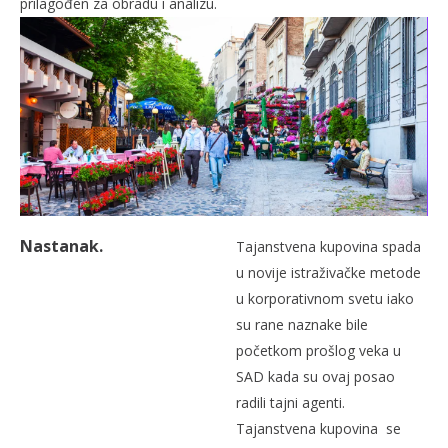
prilagođen za obradu i analizu.
Nastanak.
Tajanstvena kupovina spada
u novije istraživačke metode
u korporativnom svetu iako
su rane naznake bile
početkom prošlog veka u
SAD kada su ovaj posao
radili tajni agenti.
Tajanstvena kupovina se