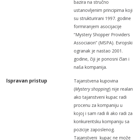
bazira na stručno
ustanovljenim principima koji
su strukturirani 1997. godine
formiranjem asocijacije
“Mystery Shopper Providers
Associaion” (MSPA). Evropski
ogranak je nastao 2001.
godine, čiji je ponosni član i
naša kompanija.
Ispravan pristup
Tajanstvena kupovina
(
Mystery shopping
) nije realan
ako tajanstveni kupac radi
procenu za kompaniju u
kojoj i sam radi ili ako radi za
konkurentsku kompaniju sa
pozicije zaposlenog.
Tajanstveni kupac ne može