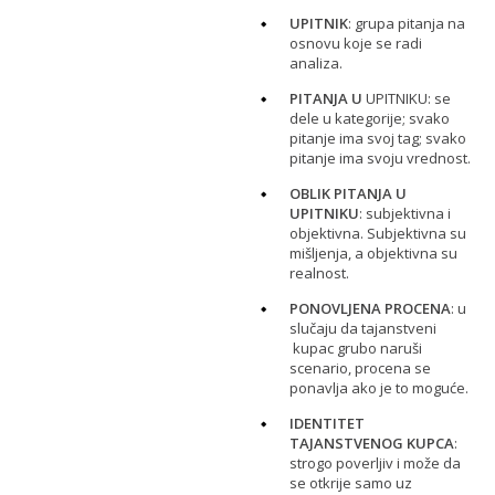
UPITNIK
: grupa pitanja na
osnovu koje se radi
analiza.
PITANJA U
UPITNIKU: se
dele u kategorije; svako
pitanje ima svoj tag; svako
pitanje ima svoju vrednost.
OBLIK PITANJA U
UPITNIKU
: subjektivna i
objektivna. Subjektivna su
mišljenja, a objektivna su
realnost.
PONOVLJENA PROCENA
: u
slučaju da tajanstveni
kupac grubo naruši
scenario, procena se
ponavlja ako je to moguće.
IDENTITET
TAJANSTVENOG KUPCA
:
strogo poverljiv i može da
se otkrije samo uz