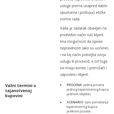
usluge prema unapred datim
upustvima i poštujući etičke
norme rada.
Kada je zadatak obavljen na
predviđen način naš klijent
ima mogućnost da ispravi
nepravilnosti (ako su uočene)
i na taj način poboljša svoju
uslugu ili proizvod, a od toga
svi imaju koristi, i potrošači i
zaposleni i klijent.
PROCENA
: jedna poseta
Važni termini u
jednog tajanstvenog kupca
tajanstvenoj
jednom objektu.
kupovini
SCENARIO
: opis ponašanja
tajanstvenog kupca
prilikom posete.