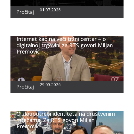
01.07.2026
Pročitaj
Internet kao najveći tržni centar – o
digitalnoj trgovini za RTS govori Miljan
Premović
29.05.2026
Pročitaj
O zloupotrebi identiteta na društvenim
mrežama; Za RTS govori Miljan
Premović