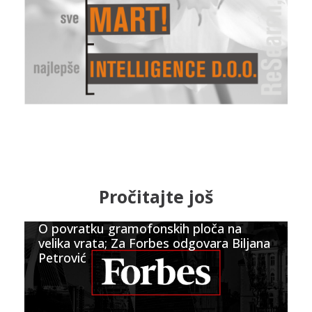
Pročitajte još
O povratku gramofonskih ploča na
velika vrata; Za Forbes odgovara Biljana
Petrović