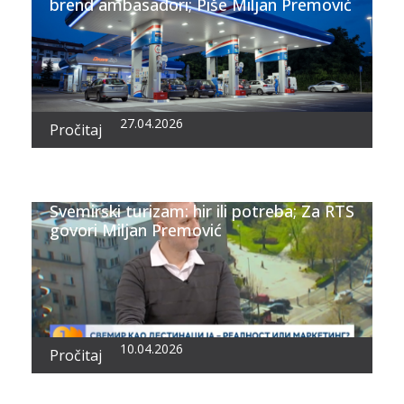
brend ambasadori; Piše Miljan Premović
27.04.2026
Pročitaj
Svemirski turizam: hir ili potreba; Za RTS
govori Miljan Premović
10.04.2026
Pročitaj