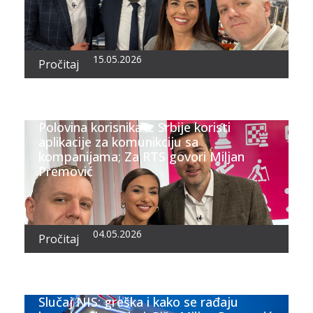
15.05.2026
Pročitaj
Polovina korisnika iz Srbije koristi
aplikacije za komunikciju sa
kompanijama; Za RTS govori Miljan
Premović
04.05.2026
Pročitaj
Slučaj NIS: greška i kako se rađaju