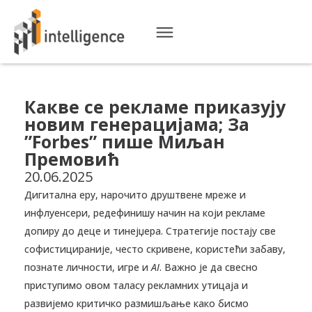
Какве се рекламе приказују
новим генерацијама; За
”Forbes” пише Миљан
Премовић
20.06.2025
Дигитална еру, нарочито друштвене мреже и
инфлуенсери, редефинишу начин на који рекламе
допиру до деце и тинејџера. Стратегије постају све
софистицираније, често скривене, користећи забаву,
познате личности, игре и
АI
. Важно је да свесно
приступимо овом таласу рекламних утицаја и
развијемо критичко размишљање како бисмо