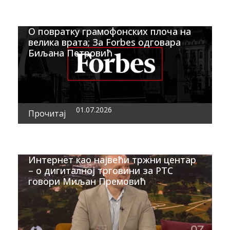
О повратку грамофонских плоча на
велика врата; За Forbes одговара
Биљана Петровић
01.07.2026
Прочитај
Интернет као највећи тржни центар
– о дигиталној трговини за РТС
говори Миљан Премовић