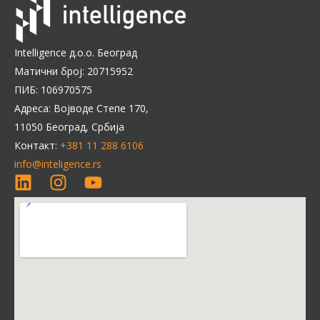
Intelligence д.о.о. Београд
Матични број: 20715952
ПИБ: 106970575
Адреса: Војводе Степе 170,
11050 Београд, Србија
Контакт:
+381 11 288 6106
info@inteligence.rs