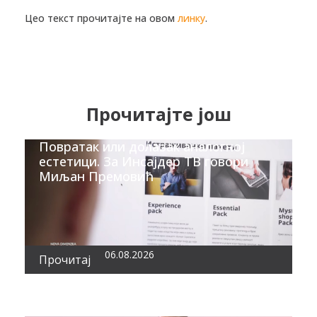
Цео текст прочитајте на овом
линку
.
Прочитајте још
Повратак или долазак аналогној
естетици. За Инсајдер ТВ говори
Миљан Премовић
06.08.2026
Прочитај