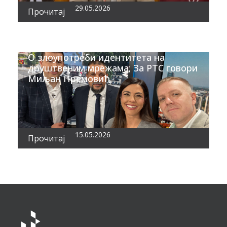
29.05.2026
Прочитај
О злоупотреби идентитета на
друштвеним мрежама; За РТС говори
Миљан Премовић
15.05.2026
Прочитај