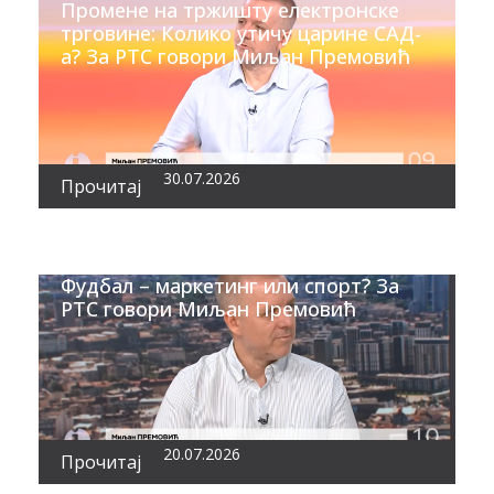
Промене на тржишту електронске
трговине: Колико утичу царине САД-
а? За РТС говори Миљан Премовић
30.07.2026
Прочитај
Фудбал – маркетинг или спорт? За
РТС говори Миљан Премовић
20.07.2026
Прочитај