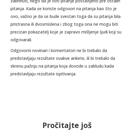
zabrinuti, nego da je ovo pitanje postavljeno pre ostalih
pitanja. Kada se koriste odgovori na pitanja kao što je
ovo, važno je da se bude svestan toga da su pitanja bila
pristrasna ili dvosmislena i zbog toga ona ne mogu biti
precizan pokazatelj koje je zapravo mišljenje ljudi koji su
odgovarali.
Odgovorni novinari i komentatori ne bi trebalo da
predstavljaju rezultate ovakve ankete, ili bi trebalo da
skrenu pažnju na pitanja koja dovode u zabludu kada
predstavljaju rezultate ispitivanja.
Pročitajte još