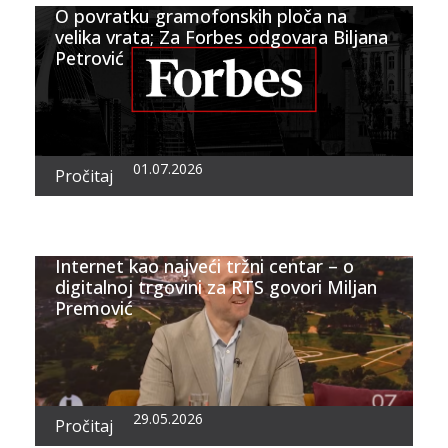
O povratku gramofonskih ploča na
velika vrata; Za Forbes odgovara Biljana
Petrović
01.07.2026
Pročitaj
Internet kao najveći tržni centar – o
digitalnoj trgovini za RTS govori Miljan
Premović
29.05.2026
Pročitaj