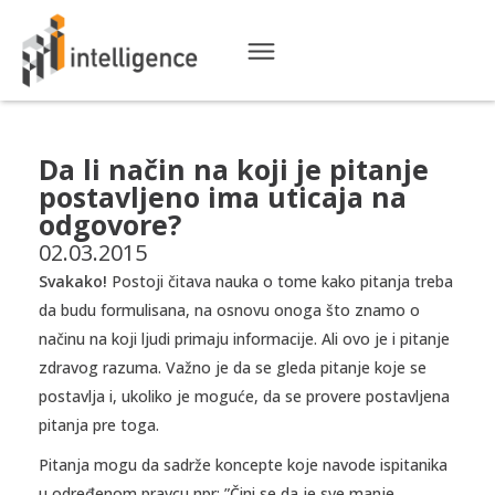
Da li način na koji je pitanje
postavljeno ima uticaja na
odgovore?
02.03.2015
Svakako!
Postoji čitava nauka o tome kako pitanja treba
da budu formulisana, na osnovu onoga što znamo o
načinu na koji ljudi primaju informacije. Ali ovo je i pitanje
zdravog razuma. Važno je da se gleda pitanje koje se
postavlja i, ukoliko je moguće, da se provere postavljena
pitanja pre toga.
Pitanja mogu da sadrže koncepte koje navode ispitanika
u određenom pravcu npr: ”Čini se da je sve manje