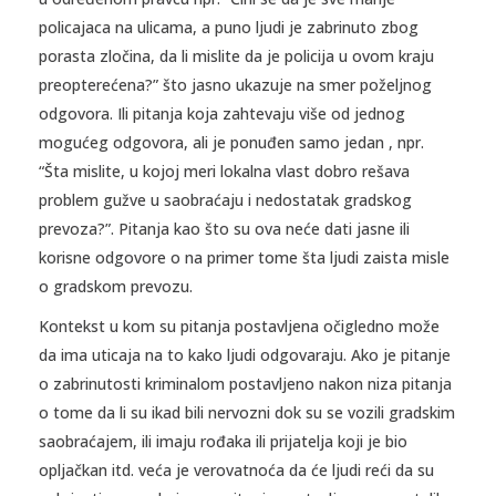
policajaca na ulicama, a puno ljudi je zabrinuto zbog
porasta zločina, da li mislite da je policija u ovom kraju
preopterećena?” što jasno ukazuje na smer poželjnog
odgovora. Ili pitanja koja zahtevaju više od jednog
mogućeg odgovora, ali je ponuđen samo jedan , npr.
“Šta mislite, u kojoj meri lokalna vlast dobro rešava
problem gužve u saobraćaju i nedostatak gradskog
prevoza?”. Pitanja kao što su ova neće dati jasne ili
korisne odgovore o na primer tome šta ljudi zaista misle
o gradskom prevozu.
Kontekst u kom su pitanja postavljena očigledno može
da ima uticaja na to kako ljudi odgovaraju. Ako je pitanje
o zabrinutosti kriminalom postavljeno nakon niza pitanja
o tome da li su ikad bili nervozni dok su se vozili gradskim
saobraćajem, ili imaju rođaka ili prijatelja koji je bio
opljačkan itd. veća je verovatnoća da će ljudi reći da su