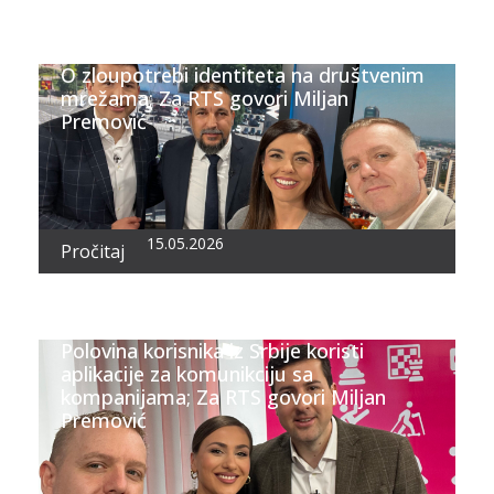
O zloupotrebi identiteta na društvenim
mrežama; Za RTS govori Miljan
Premović
15.05.2026
Pročitaj
Polovina korisnika iz Srbije koristi
aplikacije za komunikciju sa
kompanijama; Za RTS govori Miljan
Premović