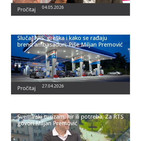
04.05.2026
Pročitaj
Slučaj NIS: greška i kako se rađaju
brend ambasadori; Piše Miljan Premović
27.04.2026
Pročitaj
Svemirski turizam: hir ili potreba; Za RTS
govori Miljan Premović