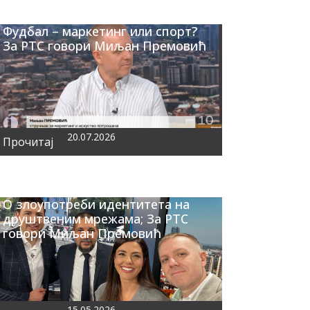
Фудбал – маркетинг или спорт?
За РТС говори Миљан Премовић
20.07.2026
Прочитај
О злоупотреби идентитета на
друштвеним мрежама; За РТС
говори Миљан Премовић
15.05.2026