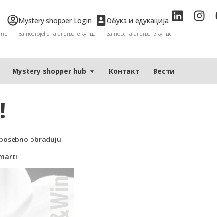
Mystery shopper Login
Обука и едукација
нте
За постојеће тајанствене купце
За нове тајанствене купце
Мystery shopper hub
Контакт
Вести
!
 posebno obraduju!
 mart!