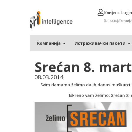
Клијент Login
За постојеће клије
Компанија
Истраживачки пакети
Srećan 8. mart
08.03.2014
Svim damama želimo da ih danas muškarci
Iskreno vam želimo: Srećan 8.