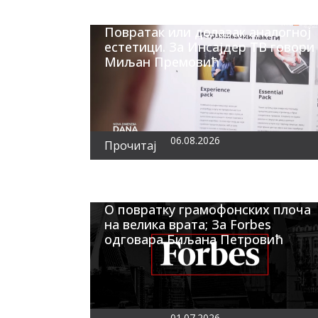
Повратак или долазак аналогној
естетици. За Инсајдер ТВ говори
Миљан Премовић
06.08.2026
Прочитај
О повратку грамофонских плоча
на велика врата; За Forbes
одговара Биљана Петровић
01.07.2026