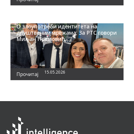
О злоупотреби идентитета на
друштвеним мрежама; За РТС говори
Миљан Премовић
15.05.2026
Прочитај