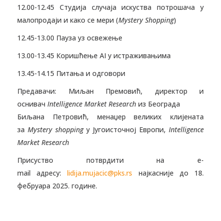
12.00-12.45 Студија случаја искуства потрошача у
малопродаји и како се мери (
Mystery Shopping
)
12.45-13.00 Пауза уз освежење
13.00-13.45 Коришћење AI у истраживањима
13.45-14.15 Питања и одговори
Предавачи: Миљан Премовић, директор и
оснивач
Intelligence Market Research
из Београда
Биљана Петровић, менаџер великих клијената
за
Mystery shopping
у Југоисточној Европи,
Intelligence
Market Research
Присуство потврдити на e-
mail адресу:
lidija.mujacic@pks.rs
најкасније до 18.
фебруара 2025. године.