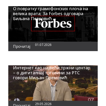
О повратку грамофонских плоча на
велика врата; За Forbes одговара
Биљана Петровић
01.07.2026
Прочитај
Интернет као највећи тржни центар
– о дигиталној трговини за РТС
говори Миљан Премовић
29.05.2026
Прочитај