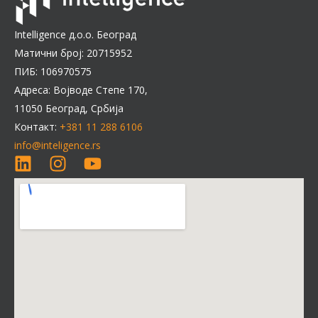
Intelligence д.о.о. Београд
Матични број: 20715952
ПИБ: 106970575
Адреса: Војводе Степе 170,
11050 Београд, Србија
Контакт:
+381 11 288 6106
info@inteligence.rs