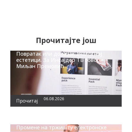
Прочитајте још
Повратак или долазак аналогној
естетици. За Инсајдер ТВ говори
Миљан Премовић
06.08.2026
Прочитај
Промене на тржишту електронске