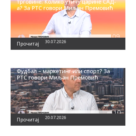
трговине: Колико утичу царине САД-
а? За РТС говори Миљан Премовић
30.07.2026
Прочитај
Фудбал – маркетинг или спорт? За
РТС говори Миљан Премовић
20.07.2026
Прочитај