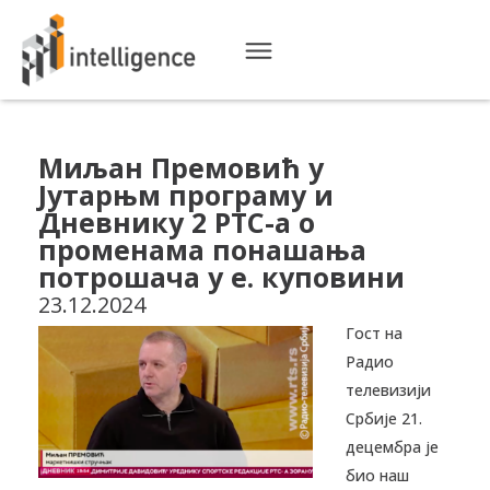
Миљан Премовић у
Јутарњм програму и
Дневнику 2 РТС-а о
променама понашања
потрошача у е. куповини
23.12.2024
Гост на
Радио
телевизији
Србије 21.
децембра је
био наш