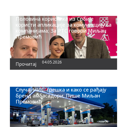
Половина корисника из Србије
користи апликације за комуникцију са
компанијама; За РТС говори Миљан
Премовић
04.05.2026
Прочитај
Случај НИС: грешка и како се рађају
бренд амбасадори; Пише Миљан
Премовић