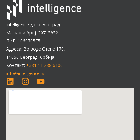
Intelligence д.о.о. Београд
Матични број: 20715952
ПИБ: 106970575
Адреса: Војводе Степе 170,
11050 Београд, Србија
Контакт:
+381 11 288 6106
info@inteligence.rs