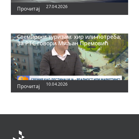
27.04.2026
Прочитај
Свемирски туризам: хир или потреба;
За РТС говори Миљан Премовић
10.04.2026
Прочитај