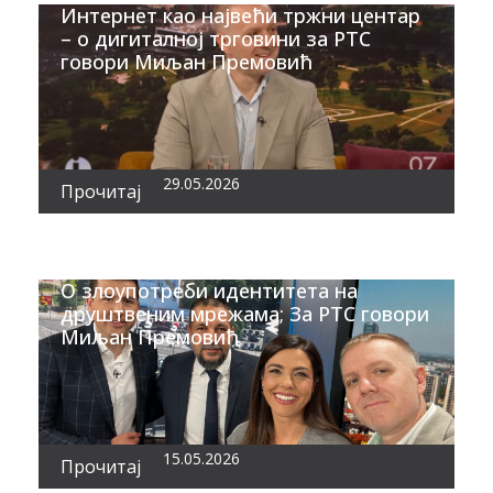
Интернет као највећи тржни центар
– о дигиталној трговини за РТС
говори Миљан Премовић
29.05.2026
Прочитај
О злоупотреби идентитета на
друштвеним мрежама; За РТС говори
Миљан Премовић
15.05.2026
Прочитај