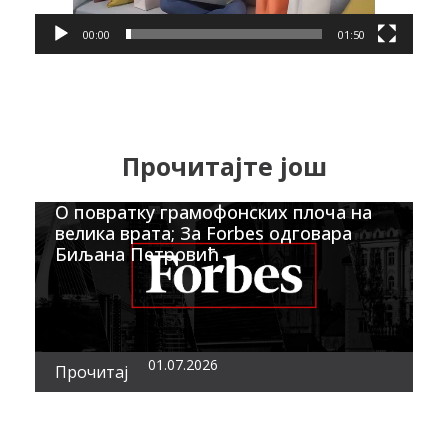
00:00
01:50
Прочитајте још
О повратку грамофонских плоча на
велика врата; За Forbes одговара
Биљана Петровић
01.07.2026
Прочитај