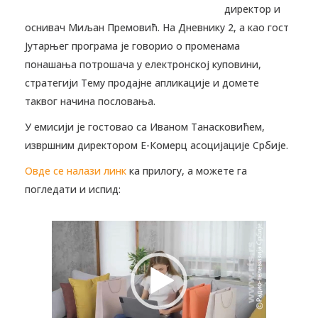
директор и
оснивач Миљан Премовић. На Дневнику 2, а као гост
Јутарњег програма је говорио о променама
понашања потрошача у електронској куповини,
стратегији Тему продајне апликације и домете
таквог начина пословања.
У емисији је гостовао са Иваном Танасковићем,
извршним директором Е-Комерц асоцијације Србије.
Овде се налази линк
ка прилогу, а можете га
погледати и испид:
Прегледач
видео
записа