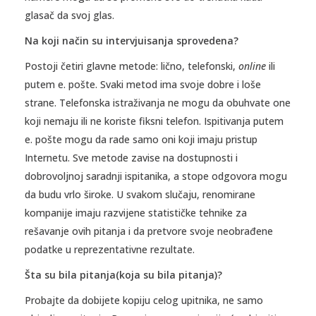
glasač da svoj glas.
Na koji način su intervjuisanja sprovedena?
Postoji četiri glavne metode: lično, telefonski,
online
ili
putem e. pošte. Svaki metod ima svoje dobre i loše
strane. Telefonska istraživanja ne mogu da obuhvate one
koji nemaju ili ne koriste fiksni telefon. Ispitivanja putem
e. pošte mogu da rade samo oni koji imaju pristup
Internetu. Sve metode zavise na dostupnosti i
dobrovoljnoj saradnji ispitanika, a stope odgovora mogu
da budu vrlo široke. U svakom slučaju, renomirane
kompanije imaju razvijene statističke tehnike za
rešavanje ovih pitanja i da pretvore svoje neobrađene
podatke u reprezentativne rezultate.
Šta su bila pitanja(koja su bila pitanja)?
Probajte da dobijete kopiju celog upitnika, ne samo