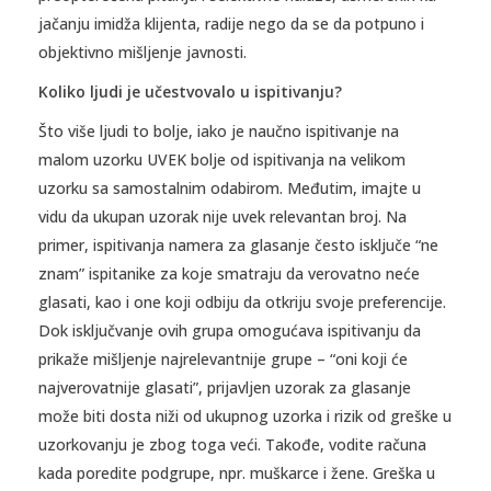
jačanju imidža klijenta, radije nego da se da potpuno i
objektivno mišljenje javnosti.
Koliko ljudi je učestvovalo u ispitivanju?
Što više ljudi to bolje, iako je naučno ispitivanje na
malom uzorku UVEK bolje od ispitivanja na velikom
uzorku sa samostalnim odabirom. Međutim, imajte u
vidu da ukupan uzorak nije uvek relevantan broj. Na
primer, ispitivanja namera za glasanje često isključe “ne
znam” ispitanike za koje smatraju da verovatno neće
glasati, kao i one koji odbiju da otkriju svoje preferencije.
Dok isključvanje ovih grupa omogućava ispitivanju da
prikaže mišljenje najrelevantnije grupe – “oni koji će
najverovatnije glasati”, prijavljen uzorak za glasanje
može biti dosta niži od ukupnog uzorka i rizik od greške u
uzorkovanju je zbog toga veći. Takođe, vodite računa
kada poredite podgrupe, npr. muškarce i žene. Greška u