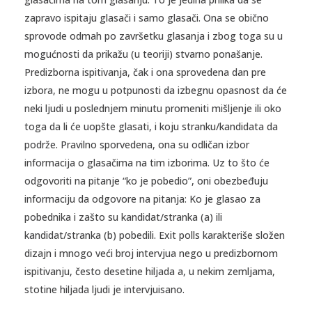
zapravo ispitaju glasači i samo glasači. Ona se obično
sprovode odmah po završetku glasanja i zbog toga su u
mogućnosti da prikažu (u teoriji) stvarno ponašanje.
Predizborna ispitivanja, čak i ona sprovedena dan pre
izbora, ne mogu u potpunosti da izbegnu opasnost da će
neki ljudi u poslednjem minutu promeniti mišljenje ili oko
toga da li će uopšte glasati, i koju stranku/kandidata da
podrže. Pravilno sporvedena, ona su odličan izbor
informacija o glasačima na tim izborima. Uz to što će
odgovoriti na pitanje “ko je pobedio”, oni obezbeđuju
informaciju da odgovore na pitanja: Ko je glasao za
pobednika i zašto su kandidat/stranka (a) ili
kandidat/stranka (b) pobedili. Exit polls karakteriše složen
dizajn i mnogo veći broj intervjua nego u predizbornom
ispitivanju, često desetine hiljada a, u nekim zemljama,
stotine hiljada ljudi je intervjuisano.