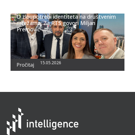
O zloupotrebi identiteta na društvenim
mrežama; Za RTS govori Miljan
Premović
15.05.2026
Pročitaj