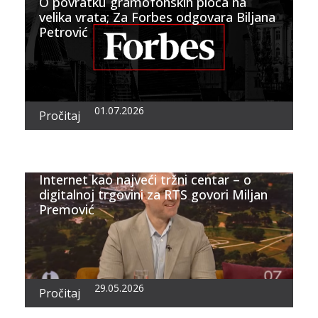
O povratku gramofonskih ploča na
velika vrata; Za Forbes odgovara Biljana
Petrović
01.07.2026
Pročitaj
Internet kao najveći tržni centar – o
digitalnoj trgovini za RTS govori Miljan
Premović
29.05.2026
Pročitaj