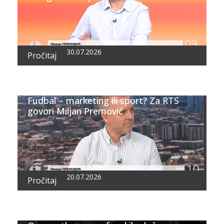
30.07.2026
Pročitaj
Fudbal – marketing ili sport? Za RTS
govori Miljan Premović
20.07.2026
Pročitaj