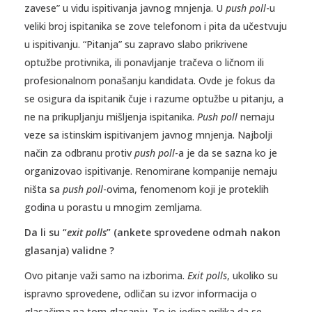
zavese” u vidu ispitivanja javnog mnjenja. U
push poll
-u
veliki broj ispitanika se zove telefonom i pita da učestvuju
u ispitivanju. “Pitanja” su zapravo slabo prikrivene
optužbe protivnika, ili ponavljanje tračeva o ličnom ili
profesionalnom ponašanju kandidata. Ovde je fokus da
se osigura da ispitanik čuje i razume optužbe u pitanju, a
ne na prikupljanju mišljenja ispitanika.
Push poll
nemaju
veze sa istinskim ispitivanjem javnog mnjenja. Najbolji
način za odbranu protiv
push poll
-a je da se sazna ko je
organizovao ispitivanje. Renomirane kompanije nemaju
ništa sa
push poll
-ovima, fenomenom koji je proteklih
godina u porastu u mnogim zemljama.
Da li su “
exit polls
” (ankete sprovedene odmah nakon
glasanja) validne ?
Ovo pitanje važi samo na izborima.
Exit polls
, ukoliko su
ispravno sprovedene, odličan su izvor informacija o
glasačima na tom glasanju. To je jedina prilika da se