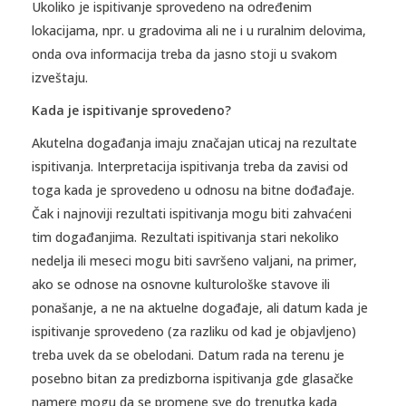
Ukoliko je ispitivanje sprovedeno na određenim
lokacijama, npr. u gradovima ali ne i u ruralnim delovima,
onda ova informacija treba da jasno stoji u svakom
izveštaju.
Kada je ispitivanje sprovedeno?
Akutelna događanja imaju značajan uticaj na rezultate
ispitivanja. Interpretacija ispitivanja treba da zavisi od
toga kada je sprovedeno u odnosu na bitne dođađaje.
Čak i najnoviji rezultati ispitivanja mogu biti zahvaćeni
tim događanjima. Rezultati ispitivanja stari nekoliko
nedelja ili meseci mogu biti savršeno valjani, na primer,
ako se odnose na osnovne kulturološke stavove ili
ponašanje, a ne na aktuelne događaje, ali datum kada je
ispitivanje sprovedeno (za razliku od kad je objavljeno)
treba uvek da se obelodani. Datum rada na terenu je
posebno bitan za predizborna ispitivanja gde glasačke
namere mogu da se promene sve do trenutka kada