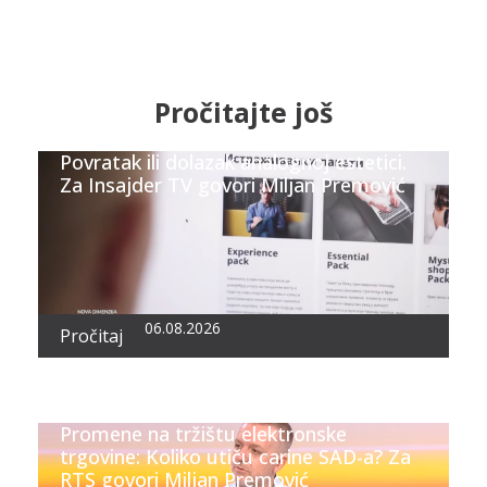
Pročitajte još
Povratak ili dolazak analognoj estetici.
Za Insajder TV govori Miljan Premović
06.08.2026
Pročitaj
Promene na tržištu elektronske
trgovine: Koliko utiču carine SAD-a? Za
RTS govori Miljan Premović