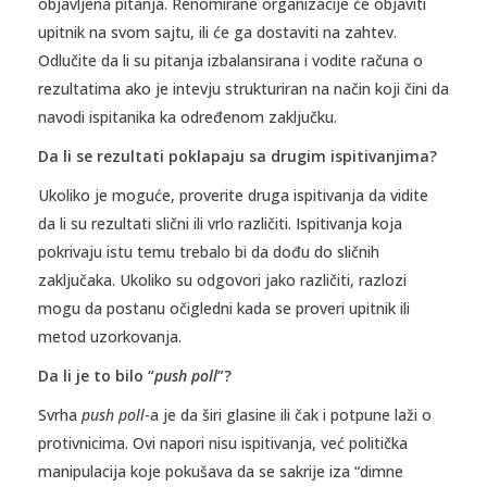
objavljena pitanja. Renomirane organizacije će objaviti
upitnik na svom sajtu, ili će ga dostaviti na zahtev.
Odlučite da li su pitanja izbalansirana i vodite računa o
rezultatima ako je intevju strukturiran na način koji čini da
navodi ispitanika ka određenom zaključku.
Da li se rezultati poklapaju sa drugim ispitivanjima?
Ukoliko je moguće, proverite druga ispitivanja da vidite
da li su rezultati slični ili vrlo različiti. Ispitivanja koja
pokrivaju istu temu trebalo bi da dođu do sličnih
zaključaka. Ukoliko su odgovori jako različiti, razlozi
mogu da postanu očigledni kada se proveri upitnik ili
metod uzorkovanja.
Da li je to bilo “
push poll
”?
Svrha
push poll
-a je da širi glasine ili čak i potpune laži o
protivnicima. Ovi napori nisu ispitivanja, već politička
manipulacija koje pokušava da se sakrije iza “dimne