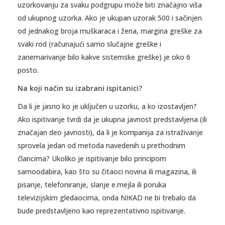
uzorkovanju za svaku podgrupu može biti značajno viša
od ukupnog uzorka. Ako je ukupan uzorak 500 i sačinjen
od jednakog broja muškaraca i žena, margina greške za
svaki rod (računajući samo slučajne greške i
zanemarivanje bilo kakve sistemske greške) je oko 6
posto.
Na koji način su izabrani ispitanici?
Da li je jasno ko je uključen u uzorku, a ko izostavljen?
Ako ispitivanje tvrdi da je ukupna javnost predstavljena (ili
značajan deo javnosti), da li je kompanija za istraživanje
sprovela jedan od metoda navedenih u prethodnim
člancima? Ukoliko je ispitivanje bilo principom
samoodabira, kao što su čitaoci novina ili magazina, ili
pisanje, telefoniranje, slanje e.mejla ili poruka
televizijskim gledaocima, onda NIKAD ne bi trebalo da
bude predstavljeno kao reprezentativno ispitivanje.