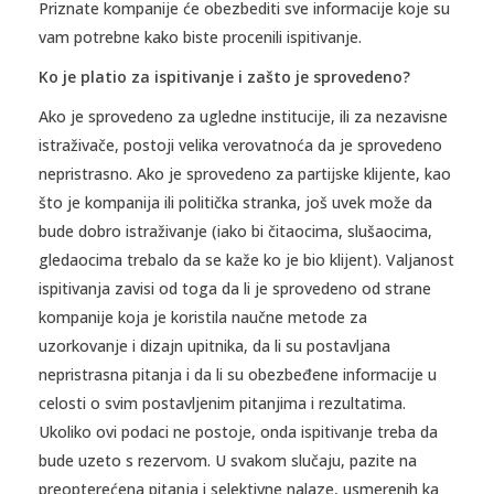
Priznate kompanije će obezbediti sve informacije koje su
vam potrebne kako biste procenili ispitivanje.
Ko je platio za ispitivanje i zašto je sprovedeno?
Ako je sprovedeno za ugledne institucije, ili za nezavisne
istraživače, postoji velika verovatnoća da je sprovedeno
nepristrasno. Ako je sprovedeno za partijske klijente, kao
što je kompanija ili politička stranka, još uvek može da
bude dobro istraživanje (iako bi čitaocima, slušaocima,
gledaocima trebalo da se kaže ko je bio klijent). Valjanost
ispitivanja zavisi od toga da li je sprovedeno od strane
kompanije koja je koristila naučne metode za
uzorkovanje i dizajn upitnika, da li su postavljana
nepristrasna pitanja i da li su obezbeđene informacije u
celosti o svim postavljenim pitanjima i rezultatima.
Ukoliko ovi podaci ne postoje, onda ispitivanje treba da
bude uzeto s rezervom. U svakom slučaju, pazite na
preopterećena pitanja i selektivne nalaze, usmerenih ka