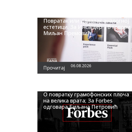
Повратак или долазак аналогној
естетици. За Инсајдер ТВ говори
Миљан Премовић
06.08.2026
Прочитај
О повратку грамофонских плоча
на велика врата; За Forbes
одговара Биљана Петровић