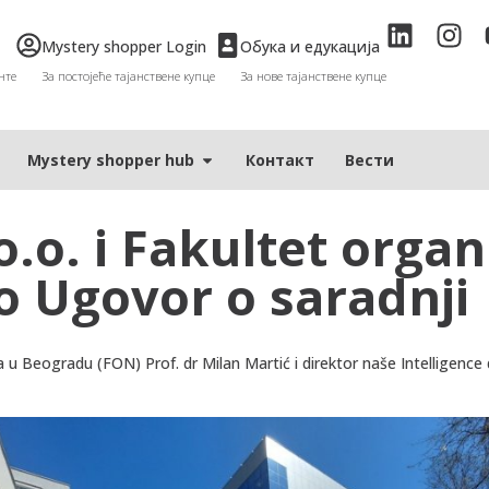
Mystery shopper Login
Обука и едукација
нте
За постојеће тајанствене купце
За нове тајанствене купце
Мystery shopper hub
Контакт
Вести
o.o. i Fakultet orga
o Ugovor o saradnji
u Beogradu (FON) Prof. dr Milan Martić i direktor naše Intelligence 