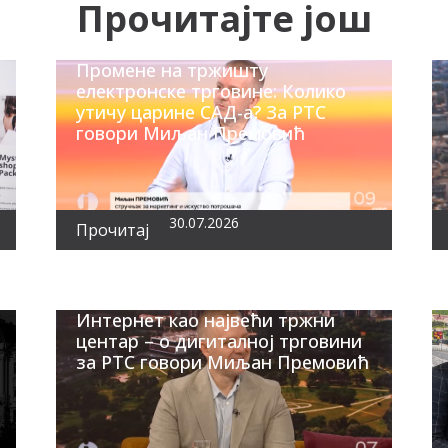
Прочитајте још
Промене на тржишту
електронске трговине: Колико
утичу царине САД-а? За РТС
говори Миљан Премовић
30.07.2026
Прочитај
Интернет као највећи тржни
центар – о дигиталној трговини
за РТС говори Миљан Премовић