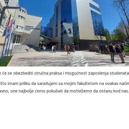
 će se obezbediti stručna praksa i mogućnost zaposlenja studenata
o imam priliku da sarađujem sa mojim fakultetom na ovakav način. 
vno, one najbolje ćemo pokušati da motivišemo da ostanu kod nas.”