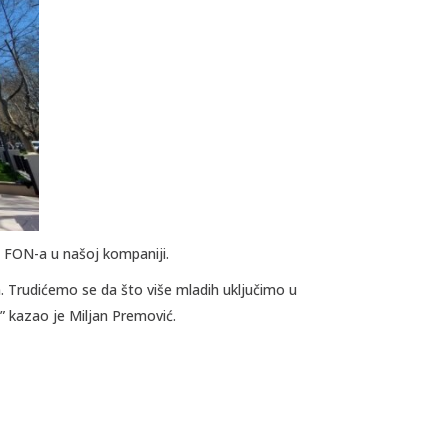
 FON-a u našoj kompaniji.
Trudićemo se da što više mladih uključimo u
 kazao je Miljan Premović.