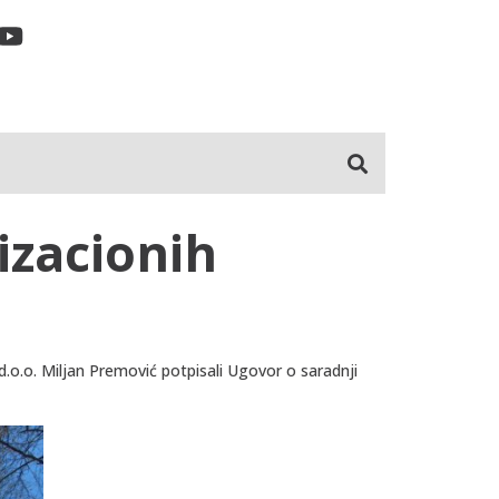
nizacionih
d.o.o. Miljan Premović potpisali Ugovor o saradnji