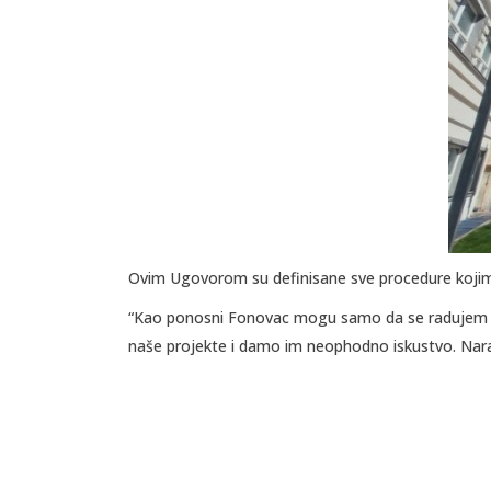
Ovim Ugovorom su definisane sve procedure kojim
“Kao ponosni Fonovac mogu samo da se radujem št
naše projekte i damo im neophodno iskustvo. Nara