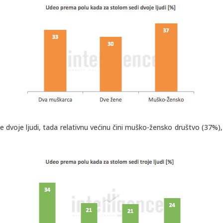
 dvoje ljudi, tada relativnu većinu čini muško-žensko društvo (37%