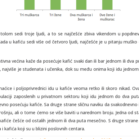
olom sedi troje ljudi, a to se najčešće zbiva vikendom u popdne
da u kafiću sedi više od četvoro ljudi, najčešće je u pitanju mušk
tivna većina kaže da posećuje kafić svaki dan ili bar jednom ili dva pu
 najviše je studenata i učenika, dok su među onima koji idu jednom 
ćice i poljoprivrednici idu u kafiće veoma retko ili skoro nikad. 
ulaciji zaposlenih u privatnom sektoru koji idu jednom do dva put
vno posećuju kafiće. Sa druge strane sličnu naviku da svakodnevno i
ošnju, ali o tome ćemo se više baviti u narednom broju. Jedna od sta
fiće češće od ostalih jednom ili dva puta mesečno. S druge strane 
 i kafića koji su u blizini poslovnih centara.