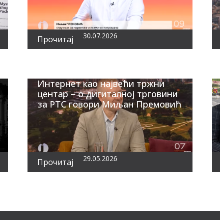
30.07.2026
Прочитај
Интернет као највећи тржни
центар – о дигиталној трговини
за РТС говори Миљан Премовић
29.05.2026
Прочитај