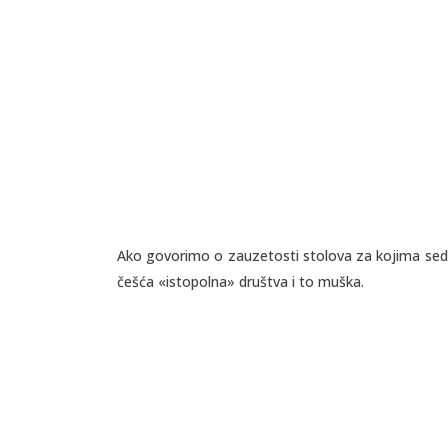
Ako govorimo o zauzetosti stolova za kojima sede
češća «istopolna» društva i to muška.