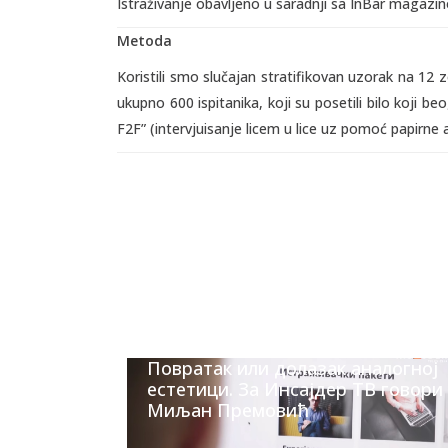
Istraživanje obavljeno u saradnji sa InBar magazi
Metoda
Koristili smo slučajan stratifikovan uzorak na 12 z
ukupno 600 ispitanika, koji su posetili bilo koji b
F2F” (intervjuisanje licem u lice uz pomoć papirne a
Повратак или долазак аналогној
естетици. За Инсајдер ТВ говори
Миљан Премовић