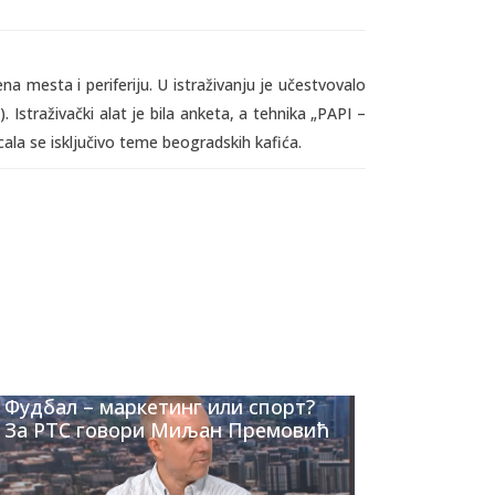
na mesta i periferiju. U istraživanju je učestvovalo
 Istraživački alat je bila anketa, a tehnika „PAPI –
icala se isključivo teme beogradskih kafića.
Фудбал – маркетинг или спорт?
За РТС говори Миљан Премовић