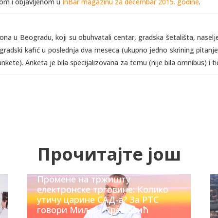
nom i objavljenom u
InBar magazinu za decembar 2015. godine
.
ona u Beogradu, koji su obuhvatali centar, gradska šetališta, naselje
eogradski kafić u poslednja dva meseca (ukupno jedno skrining pitanje).
nkete). Anketa je bila specijalizovana za temu (nije bila omnibus) i t
Прочитајте још
Промене на тржишту
електронске трговине: Колико
утичу царине САД-а? За РТС
говори Миљан Премовић