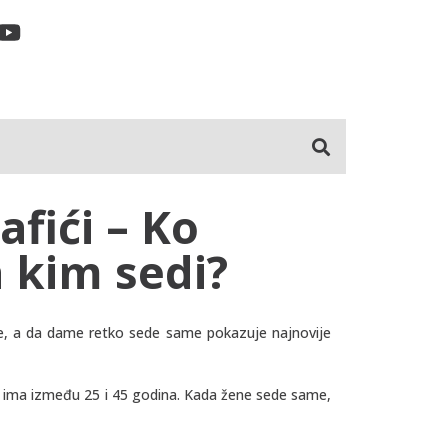
fići – Ko
 kim sedi?
e, a da dame retko sede same pokazuje najnovije
» ima između 25 i 45 godina. Kada žene sede same,