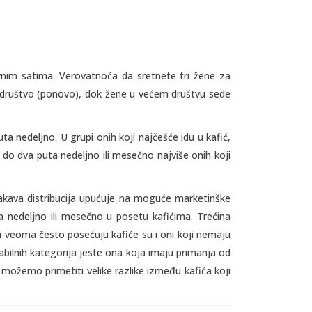
vnim satima. Verovatnoća da sretnete tri žene za
o društvo (ponovo), dok žene u većem društvu sede
ta nedeljno. U grupi onih koji najčešće idu u kafić,
do dva puta nedeljno ili mesečno najviše onih koji
Ovakava distribucija upućuje na moguće marketinške
a nedeljno ili mesečno u posetu kafićima. Trećina
 veoma često posećuju kafiće su i oni koji nemaju
bilnih kategorija jeste ona koja imaju primanja od
možemo primetiti velike razlike između kafića koji