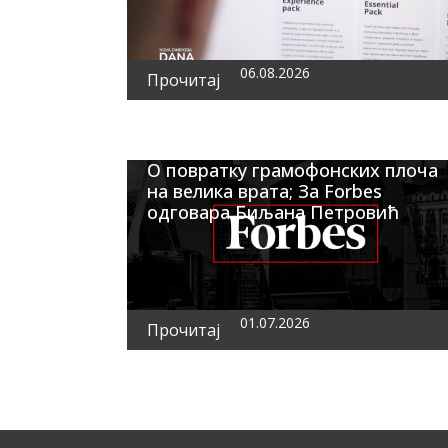
06.08.2026
Прочитај
О повратку грамофонских плоча
на велика врата; За Forbes
одговара Биљана Петровић
01.07.2026
Прочитај