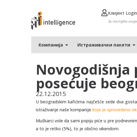
Клијент Login
За постојеће клије
Компанија
Истраживачки пакети
Novogodišnja p
posećuje beogr
22.12.2015
U beogradskim kafićima najčešće sede dva gosta
istraživanje naše kompanije
koje je sprovedeno ok
Muškarci vole da sami popiju piće u pre podnevni
a to je retko (5%), to je obično vikendom.