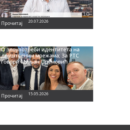
20.07.2026
Прочитај
О злоупотреби идентитета на
друштвеним мрежама; За РТС
говори Миљан Премовић
15.05.2026
Прочитај