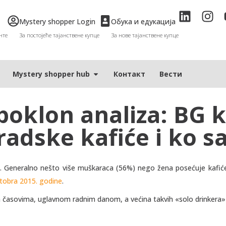
Mystery shopper Login
Обука и едукација
нте
За постојеће тајанствене купце
За нове тајанствене купце
Мystery shopper hub
Контакт
Вести
oklon analiza: BG ka
adske kafiće i ko sa
. Generalno nešto više muškaraca (56%) nego žena posećuje kafić
tobra 2015. godine
.
m časovima, uglavnom radnim danom, a većina takvih «solo drinkera