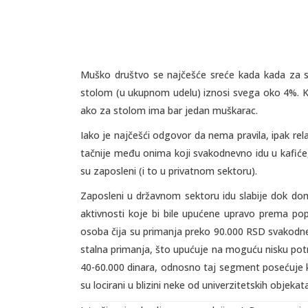
Muško društvo se najčešće sreće kada kada za st
stolom (u ukupnom udelu) iznosi svega oko 4%. Ka
ako za stolom ima bar jedan muškarac.
Iako je najčešći odgovor da nema pravila, ipak rela
tačnije među onima koji svakodnevno idu u kafiće,
su zaposleni (i to u privatnom sektoru).
Zaposleni u državnom sektoru idu slabije dok doma
aktivnosti koje bi bile upućene upravo prema pop
osoba čija su primanja preko 90.000 RSD svakodne
stalna primanja, što upućuje na moguću nisku potr
40-60.000 dinara, odnosno taj segment posećuje ka
su locirani u blizini neke od univerzitetskih objekata