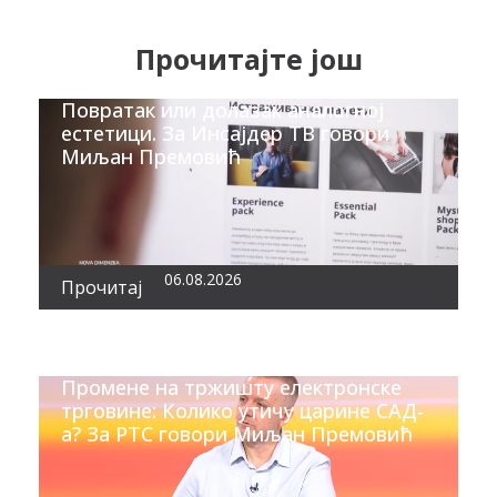
Прочитајте још
Повратак или долазак аналогној
естетици. За Инсајдер ТВ говори
Миљан Премовић
06.08.2026
Прочитај
Промене на тржишту електронске
трговине: Колико утичу царине САД-
а? За РТС говори Миљан Премовић