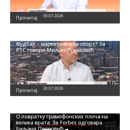
30.07.2026
Прочитај
Фудбал – маркетинг или спорт? За
РТС говори Миљан Премовић
20.07.2026
Прочитај
О повратку грамофонских плоча на
велика врата; За Forbes одговара
Биљана Петровић