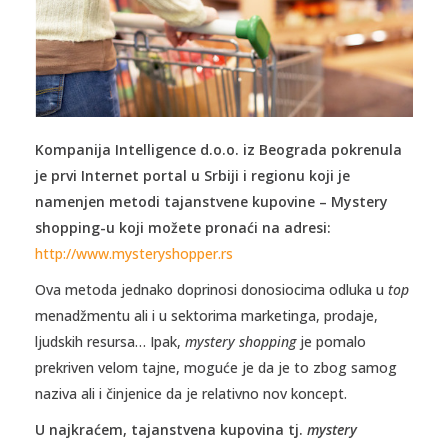
Kompanija Intelligence d.o.o. iz Beograda pokrenula
je prvi Internet portal u Srbiji i regionu koji je
namenjen metodi tajanstvene kupovine – Mystery
shopping-u koji možete pronaći na adresi:
http://www.mysteryshopper.rs
Ova metoda jednako doprinosi donosiocima odluka u
top
menadžmentu ali i u sektorima marketinga, prodaje,
ljudskih resursa… Ipak,
mystery shopping
je pomalo
prekriven velom tajne, moguće je da je to zbog samog
naziva ali i činjenice da je relativno nov koncept.
U najkraćem, tajanstvena kupovina tj.
mystery