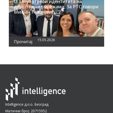
О злоупотреби идентитета на
друштвеним мрежама; За РТС говори
Миљан Премовић
15.05.2026
Прочитај
Intelligence д.о.о. Београд
Матични број: 20715952