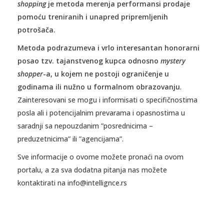
shopping
je metoda merenja performansi prodaje
pomoću treniranih i unapred pripremljenih
potrošača.
Metoda podrazumeva i vrlo interesantan honorarni
posao tzv. tajanstvenog kupca odnosno
mystery
shopper
-a, u kojem ne postoji ograničenje u
godinama ili nužno u formalnom obrazovanju
.
Zainteresovani se mogu i informisati o specifičnostima
posla ali i potencijalnim prevarama i opasnostima u
saradnji sa nepouzdanim ”posrednicima –
preduzetnicima” ili ”agencijama”.
Sve informacije o ovome možete pronaći na ovom
portalu, a za sva dodatna pitanja nas možete
kontaktirati na info@intellignce.rs