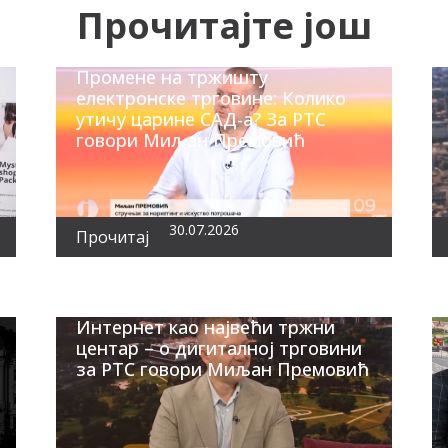
Прочитајте још
Промене на тржишту
електронске трговине: Колико
утичу царине САД-а? За РТС
говори Миљан Премовић
30.07.2026
Прочитај
Интернет као највећи тржни
центар – о дигиталној трговини
за РТС говори Миљан Премовић