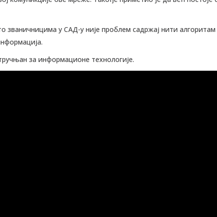
што званичницима у САД-у није проблем садржај нити алгорита
информација.
стручњан за информационе технологије.