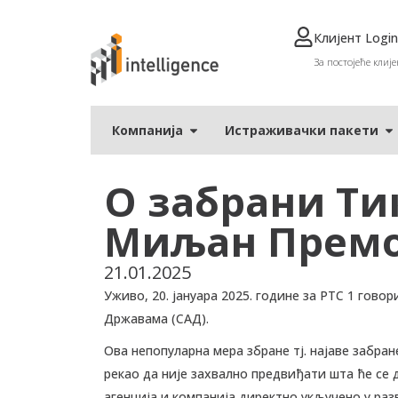
Клијент Login
За постојеће клије
Компанија
Истраживачки пакети
О забрани Тик
Миљан Прем
21.01.2025
Уживо, 20. јануара 2025. године за РТС 1 го
Државама (САД).
Ова непопуларна мера збране тј. најаве забран
рекао да није захвално предвиђати шта ће се 
агенција и компанија директно укључено у разв