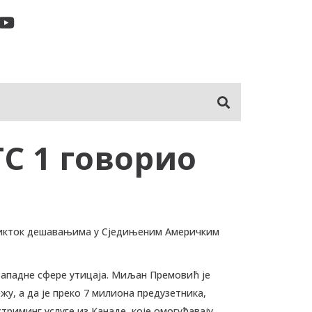
ТС 1 говориo
о Тикток дешавањима у Сједињеним Америчким
а Западне сфере утицаја. Миљан Премовић је
у, а да је преко 7 милиона предузетника,
триминг услуге из Канаде, које омогућавају