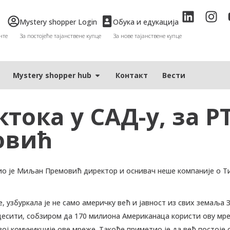
Mystery shopper Login
Обука и едукација
нте
За постојеће тајанствене купце
За нове тајанствене купце
Мystery shopper hub
Контакт
Вести
тока у САД-у, за Р
овић
ворио је Миљан Премовић директор и оснивач неше компаније 
е, узбуркала је не само америчку већ и јавност из свих земаљ
десити, собзиром да 170 милиона Американаца користи ову мреж
ој комуникције ове мреже. Такође приметио је да већ постоје с