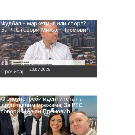
Фудбал – маркетинг или спорт?
За РТС говори Миљан Премовић
20.07.2026
Прочитај
О злоупотреби идентитета на
друштвеним мрежама; За РТС
говори Миљан Премовић