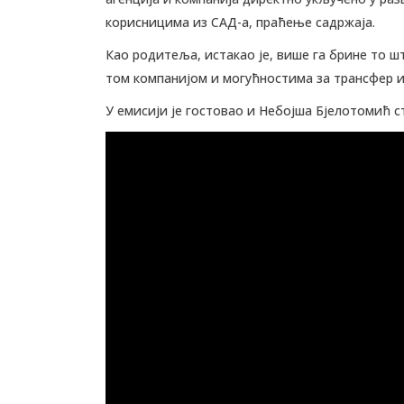
корисницима из САД-а, праћење садржаја.
Као родитеља, истакао је, више га брине то 
том компанијом и могућностима за трансфер 
У емисији је гостовао и Небојша Бјелотомић 