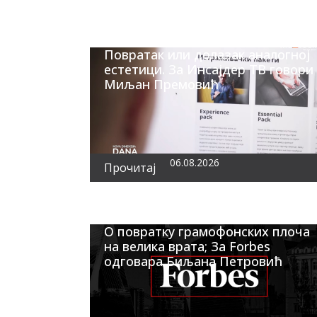
Повратак или долазак аналогној
естетици. За Инсајдер ТВ говори
Миљан Премовић
06.08.2026
Прочитај
О повратку грамофонских плоча
на велика врата; За Forbes
одговара Биљана Петровић