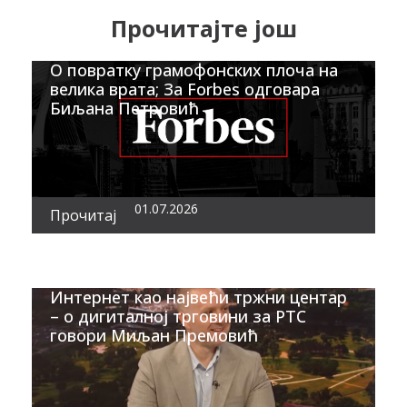
Прочитајте још
О повратку грамофонских плоча на
велика врата; За Forbes одговара
Биљана Петровић
01.07.2026
Прочитај
Интернет као највећи тржни центар
– о дигиталној трговини за РТС
говори Миљан Премовић