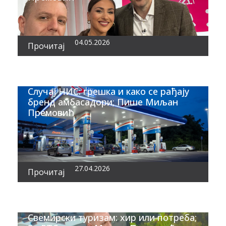
04.05.2026
Прочитај
Случај НИС: грешка и како се рађају
бренд амбасадори; Пише Миљан
Премовић
27.04.2026
Прочитај
Свемирски туризам: хир или потреба;