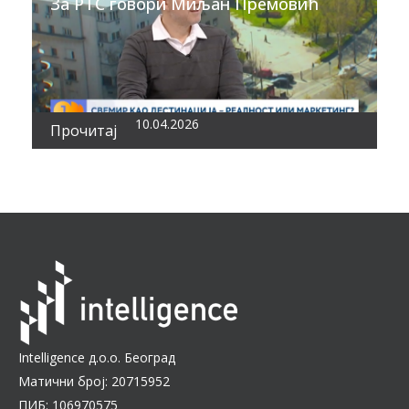
За РТС говори Миљан Премовић
10.04.2026
Прочитај
Intelligence д.о.о. Београд
Матични број: 20715952
ПИБ: 106970575