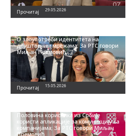
29.05.2026
Прочитај
О злоупотреби идентитета на
друштвеним мрежама; За РТС говори
Миљан Премовић
15.05.2026
Прочитај
Половина корисника из Србије
користи апликације за комуникцију са
компанијама; За РТС говори Миљан
Премовић