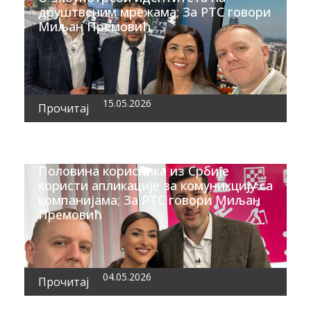
друштвеним мрежама; За РТС говори
Миљан Премовић
15.05.2026
Прочитај
Половина корисника из Србије
користи апликације за комуникцију са
компанијама; За РТС говори Миљан
Премовић
04.05.2026
Прочитај