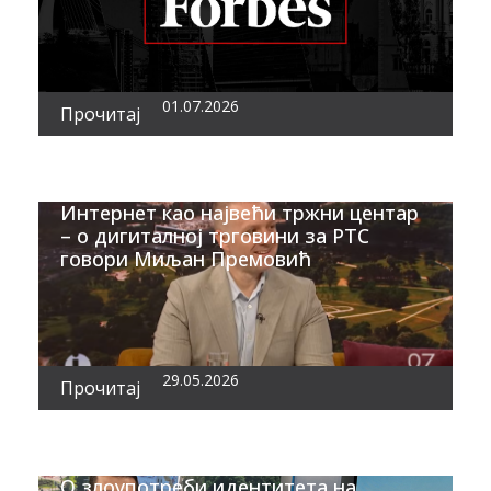
01.07.2026
Прочитај
Интернет као највећи тржни центар
– о дигиталној трговини за РТС
говори Миљан Премовић
29.05.2026
Прочитај
О злоупотреби идентитета на