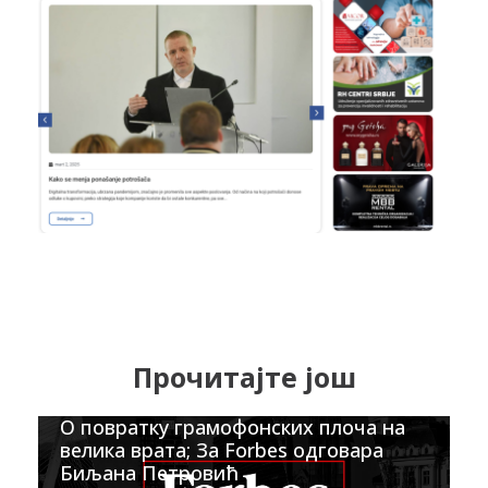
Прочитајте још
О повратку грамофонских плоча на
велика врата; За Forbes одговара
Биљана Петровић