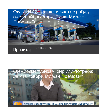
Случај НИС: грешка и како се рађају
бренд амбасадори; Пише Миљан
Премовић
27.04.2026
Прочитај
Свемирски туризам: хир или потреба;
За РТС говори Миљан Премовић