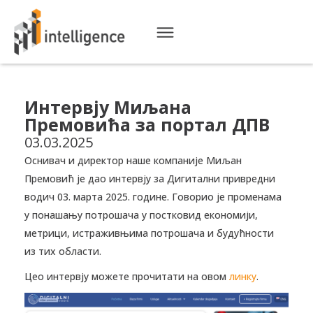
Интервју Миљана
Премовића за портал ДПВ
03.03.2025
Оснивач и директор наше компаније Миљан
Премовић је дао интервју за Дигитални привредни
водич 03. марта 2025. године. Говорио је променама
у понашању потрошача у постковид економији,
метрици, истраживњима потрошача и будућности
из тих области.
Цео интервју можете прочитати на овом
линку
.