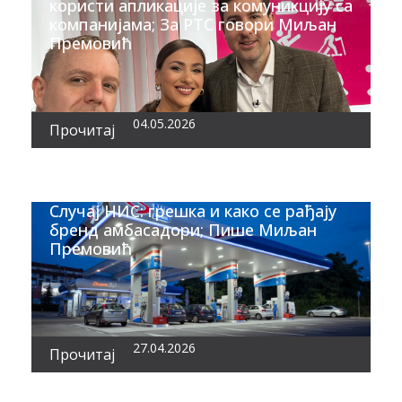
користи апликације за комуникцију са
компанијама; За РТС говори Миљан
Премовић
04.05.2026
Прочитај
Случај НИС: грешка и како се рађају
бренд амбасадори; Пише Миљан
Премовић
27.04.2026
Прочитај