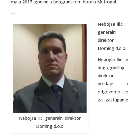
maja 2017. godine u beogradskom hotelu Metropol.
—
Nebojša Ilić
,
generalni
direktor
Doming d.o.o.
Nebojša Ilić je
dugogodišnji
direktor
prodaje i
odgovorno lice
za zastupanje
Nebojša Ilić, generalni direktor
Doming d.o.o