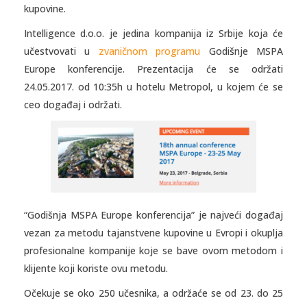
kupovine.
Intelligence d.o.o. je jedina kompanija iz Srbije koja će
učestvovati u
zvaničnom programu
Godišnje MSPA
Europe konferencije. Prezentacija će se održati
24.05.2017. od 10:35h u hotelu Metropol, u kojem će se
ceo događaj i održati.
“Godišnja MSPA Europe konferencija” je najveći događaj
vezan za metodu tajanstvene kupovine u Evropi i okuplja
profesionalne kompanije koje se bave ovom metodom i
klijente koji koriste ovu metodu.
Očekuje se oko 250 učesnika, a održaće se od 23. do 25