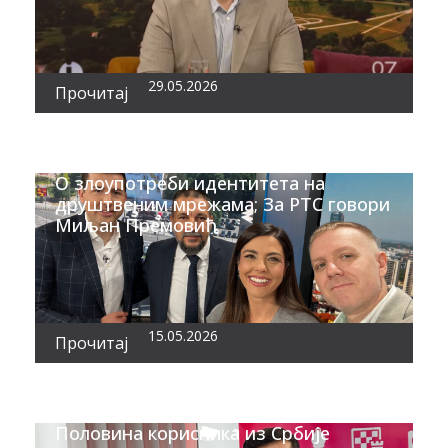
29.05.2026
Прочитај
О злоупотреби идентитета на
друштвеним мрежама; За РТС говори
Миљан Премовић
15.05.2026
Прочитај
Половина корисника из Србије