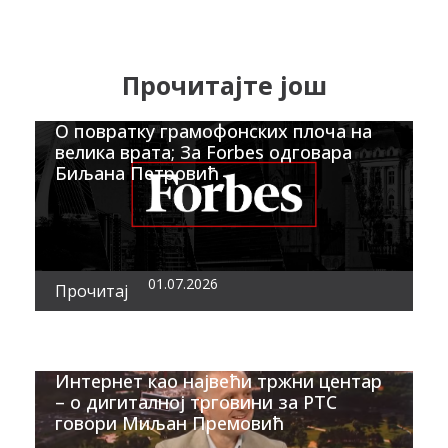
Прочитајте још
О повратку грамофонских плоча на
велика врата; За Forbes одговара
Биљана Петровић
01.07.2026
Прочитај
Интернет као највећи тржни центар
– о дигиталној трговини за РТС
говори Миљан Премовић