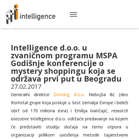
Intelligence d.o.o. u
zvaničnom programu MSPA
Godišnje konferencije o
mystery shoppingu koja se
održava prvi put u Beogradu
27.02.2017
Generalni direktor
Doming d.o.o.
Nebojša Ilić (deo
Romstal grupe koja posluje u šest zemalja Evrope i beleži
obrt od 170 miliona evra) i Emilija Ivančajić,
research
executive
Intelligence d.o.o. održaće predavanje na kojem
će predstaviti studiju slučaja na temu otpora u
organizaciji prilikom uvođenja metode tajanstvene