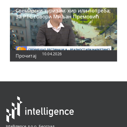
Свемирски туризам: хир или потреба;
За РТС говори Миљан Премовић
10.04.2026
Прочитај
Intelligence д.о.о. Београд