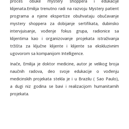
proces obuke mystery shoppera i edukacije
klijenata.Emilija trenutno radi na razvoju Mystery patient
programa a njene ekspertize obuhvataju obučavanje
mystery shoppera za dobijanje sertifikata, dubinsko
intervjuisanje, vođenje fokus grupa, radionice sa
klijentima kao i organizovanje projekata istraživanja
tržišta za ključne klijente i klijente sa ekskluzivnim
ugovorom sa kompanijom Intelligence.
Inače, Emilija je doktor medicine, autor je velikog broja
naučnih radova, deo svoje edukacije o vođenju
medicinskih projekata stekla je i u Brazilu ( Sao Paulo),
a dugi niz godina se bavi i realizacijom humanitarnih
projekata.