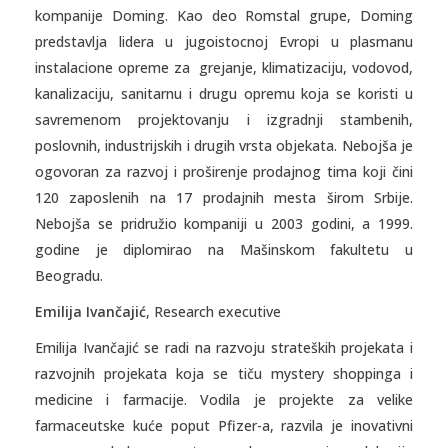
kompanije Doming. Kao deo Romstal grupe, Doming
predstavlja lidera u jugoistocnoj Evropi u plasmanu
instalacione opreme za grejanje, klimatizaciju, vodovod,
kanalizaciju, sanitarnu i drugu opremu koja se koristi u
savremenom projektovanju i izgradnji stambenih,
poslovnih, industrijskih i drugih vrsta objekata. Nebojša je
ogovoran za razvoj i proširenje prodajnog tima koji čini
120 zaposlenih na 17 prodajnih mesta širom Srbije.
Nebojša se pridružio kompaniji u 2003 godini, a 1999.
godine je diplomirao na Mašinskom fakultetu u
Beogradu.
Emilija Ivančajić
, Research executive
Emilija Ivančajić se radi na razvoju strateških projekata i
razvojnih projekata koja se tiču mystery shoppinga i
medicine i farmacije. Vodila je projekte za velike
farmaceutske kuće poput Pfizer-a, razvila je inovativni