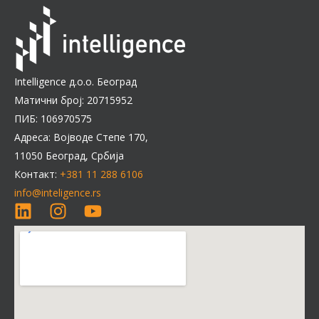
Intelligence д.о.о. Београд
Матични број: 20715952
ПИБ: 106970575
Адреса: Војводе Степе 170,
11050 Београд, Србија
Контакт:
+381 11 288 6106
info@inteligence.rs