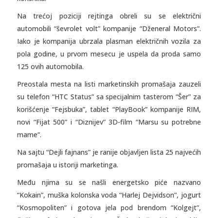
Na trećoj poziciji rejtinga obreli su se električni
automobili “ševrolet volt” kompanije “Dženeral Motors”.
Iako je kompanija ubrzala plasman električnih vozila za
pola godine, u prvom mesecu je uspela da proda samo
125 ovih automobila.
Preostala mesta na listi marketinskih promašaja zauzeli
su telefon “HTC Status” sa specijalnim tasterom “Šer” za
korišćenje “Fejsbuka”, tablet “PlayBook” kompanije RIM,
novi “Fijat 500” i “Diznijev” 3D-film “Marsu su potrebne
mame”.
Na sajtu “Dejli fajnans” je ranije objavljen lista 25 najvećih
promašaja u istoriji marketinga.
Među njima su se našli energetsko piće nazvano
“Kokain”, muška kolonska voda “Harlej Dejvidson”, jogurt
“Kosmopoliten” i gotova jela pod brendom “Kolgejt”,