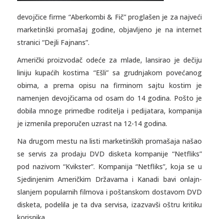
devojčice firme “Aberkombi & Fič” proglašen je za najveći
marketinški promašaj godine, objavljeno je na internet
stranici “Dejli Fajnans”.
Američki proizvodač odeće za mlade, lansirao je dečiju
liniju kupaćih kostima “Ešli” sa grudnjakom povećanog
obima, a prema opisu na firminom sajtu kostim je
namenjen devojčicama od osam do 14 godina. Pošto je
dobila mnoge primedbe roditelja i pedijatara, kompanija
je izmenila preporučen uzrast na 12-14 godina.
Na drugom mestu na listi marketinških promašaja našao
se servis za prodaju DVD disketa kompanije “Netfliks”
pod nazivom “Kvikster”. Kompanija “Netfliks”, koja se u
Sjedinjenim Američkim Državama i Kanadi bavi onlajn-
slanjem popularnih filmova i poštanskom dostavom DVD
disketa, podelila je ta dva servisa, izazvavši oštru kritiku
korisnika.