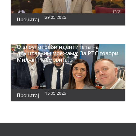
29.05.2026
Прочитај
О злоупотреби идентитета на
друштвеним мрежама; За РТС говори
Миљан Премовић
15.05.2026
Прочитај