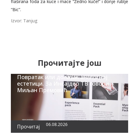
flaširana foda za kuce i mace “Žedno kuče!” i donje rublje
“Bic”.
Izvor: Tanjug
Прочитајте још
Повратак или долазак аналогној
естетици. За Инсајдер ТВ говори
Миљан Премовић
06.08.2026
Прочитај