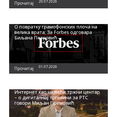
20.07.2026
Прочитај
О повратку грамофонских плоча на
велика врата; За Forbes одговара
Биљана Петровић
01.07.2026
Прочитај
Интернет као највећи тржни центар
– о дигиталној трговини за РТС
говори Миљан Премовић