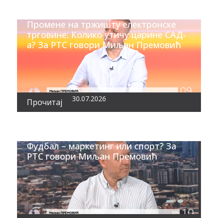
Промене на тржишту електронске
трговине: Колико утичу царине САД-
а? За РТС говори Миљан Премовић
30.07.2026
Прочитај
Фудбал – маркетинг или спорт? За
РТС говори Миљан Премовић