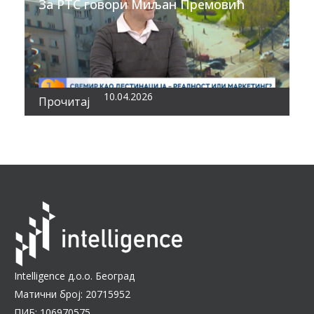
За РТС говори Миљан Премовић
10.04.2026
Прочитај
Intelligence д.о.о. Београд
Матични број: 20715952
ПИБ: 106970575