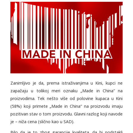
Zanimljivo je da, prema istraživanjima u Kini, kupci ne
zapažaju u tolikoj meri oznaku „Made in China“ na
proizvodima. Tek nešto više od polovine kupaca u Kini
(58%) koji primete „Made in China“ na proizvodu imaju
pozitivan stav o tom proizvodu. Glavni razlog koji navode
je – niža cena (slično kao u SAD).
Bilo da je to zbog garancije kvaliteta, da bi podstakli