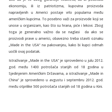
ekonomiju, ili iz patriotizma, kupovina proizvoda
napravljenih u Americi postaje vrlo popularna među
američkim kupcima. To posebno važi za proizvode koji se
unose u organizam, kao što su hrana, piće i lekovi. Zbog
toga je generalno važno da se naglasi da ako se
proizvodi prave u americi, obavezno treba staviti oznaku
„Made in the USA“ na pakovanjeu, kako bi kupci odmah
uočili ovaj podatak.
Istraživanje „Made in the USA“ je sprovedeno u julu 2012.
god. među 1400 potrošača starijih od 18 godina u
Sjedinjenim Američkim Državama, a istraživanje „Made in
China“ je sprovedeno u avgustu i septembru 2012. god.
među otprilike 500 potrošača starijiih od 18 godina u Kini.