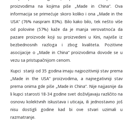
proizvodima na kojima piše „Made in China“. Ova
informacija se primećuje skoro koliko i ona „Made in the
USA“ (76% naspram 83%). Bilo kako bilo, tek nešto više
od polovine (57%) kaže da je manja verovatnoća da
pazare proizvode koji su proizvedeni u Kini, najviše iz
bezbednosnih razloga i zbog kvaliteta. Pozitivne
asocijacije o „Made in China“ proizvodima dovode se u
vezu sa pristupačnijom cenom.
Kupci stariji od 35 godina imaju najpozitivniji stav prema
„Made in the USA“ proizvodima, a najnegativniji stav
prema onima gde piše „Made in China“. Nije najjasnije da
li kupci starosti 18-34 godine svet doživljavaju različito na
osnovu kolektvnih iskustava i uticaja, ili jednostavno još
nisu dostigli godine kad bi ove stvari uzimali u
razmatranje.