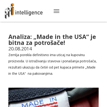
Analiza: „Made in the USA“ je
bitna za potrošače!
20.08.2014
Zemlja porekla definitivno ima uticaj na kupovinu
proizvoda. U istraživanju stavova i ponašanja potrošača,
rezultati ukazuju da četiri od pet kupaca primete „Made
in the USA“ na pakovanjima.