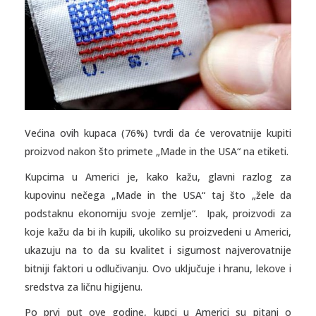
Većina ovih kupaca (76%) tvrdi da će verovatnije kupiti
proizvod nakon što primete „Made in the USA“ na etiketi.
Kupcima u Americi je, kako kažu, glavni razlog za
kupovinu nečega „Made in the USA“ taj što „žele da
podstaknu ekonomiju svoje zemlje“. Ipak, proizvodi za
koje kažu da bi ih kupili, ukoliko su proizvedeni u Americi,
ukazuju na to da su kvalitet i sigurnost najverovatnije
bitniji faktori u odlučivanju. Ovo uključuje i hranu, lekove i
sredstva za ličnu higijenu.
Po prvi put ove godine, kupci u Americi su pitani o