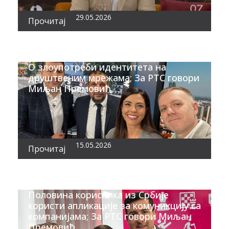
29.05.2026
Прочитај
О злоупотреби идентитета на
друштвеним мрежама; За РТС говори
Миљан Премовић
15.05.2026
Прочитај
Половина корисника из Србије
користи апликације за комуникцију са
компанијама; За РТС говори Миљан
Премовић