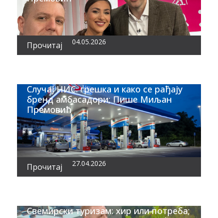
04.05.2026
Прочитај
Случај НИС: грешка и како се рађају
бренд амбасадори; Пише Миљан
Премовић
27.04.2026
Прочитај
Свемирски туризам: хир или потреба;