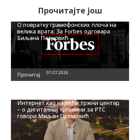
Прочитајте још
О повратку грамофонских плоча на
велика врата; За Forbes одговара
Биљана Петровић
01.07.2026
Прочитај
Интернет као највећи тржни центар
– о дигиталној трговини за РТС
говори Миљан Премовић