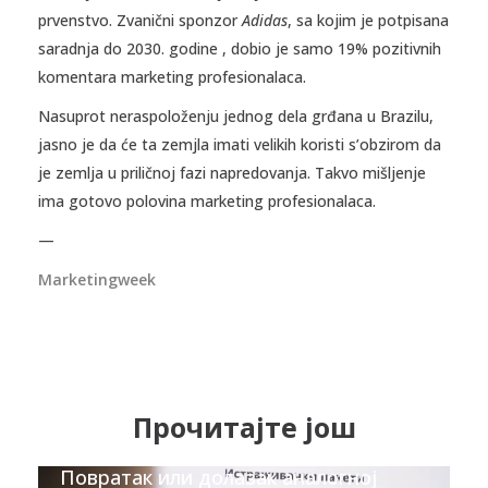
prvenstvo. Zvanični sponzor
Adidas
, sa kojim je potpisana
saradnja do 2030. godine , dobio je samo 19% pozitivnih
komentara marketing profesionalaca.
Nasuprot neraspoloženju jednog dela grđana u Brazilu,
jasno je da će ta zemjla imati velikih koristi s’obzirom da
je zemlja u priličnoj fazi napredovanja. Takvo mišljenje
ima gotovo polovina marketing profesionalaca.
—
Marketingweek
Прочитајте још
Повратак или долазак аналогној