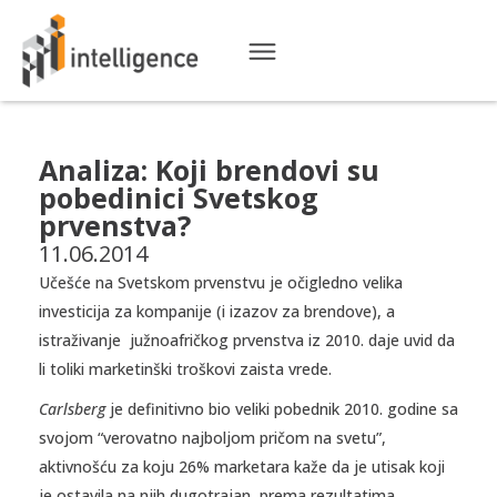
Analiza: Koji brendovi su
pobedinici Svetskog
prvenstva?
11.06.2014
Učešće na Svetskom prvenstvu je očigledno velika
investicija za kompanije (i izazov za brendove), a
istraživanje južnoafričkog prvenstva iz 2010. daje uvid da
li toliki marketinški troškovi zaista vrede.
Carlsberg
je definitivno bio veliki pobednik 2010. godine sa
svojom “verovatno najboljom pričom na svetu”,
aktivnošću za koju 26% marketara kaže da je utisak koji
je ostavila na njih dugotrajan, prema rezultatima