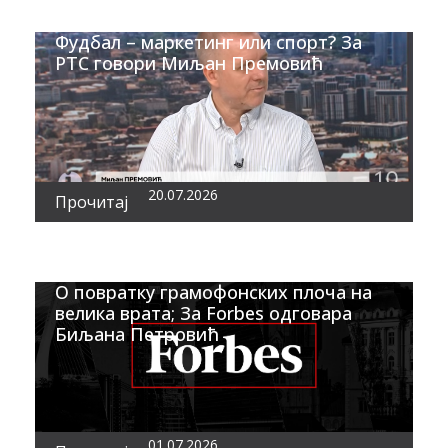
Фудбал – маркетинг или спорт? За
РТС говори Миљан Премовић
20.07.2026
Прочитај
О повратку грамофонских плоча на
велика врата; За Forbes одговара
Биљана Петровић
01.07.2026