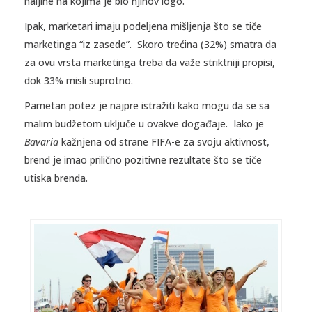
haljine na kojima je bio njihov logo.
Ipak, marketari imaju podeljena mišljenja što se tiče
marketinga “iz zasede”. Skoro trećina (32%) smatra da
za ovu vrsta marketinga treba da važe striktniji propisi,
dok 33% misli suprotno.
Pametan potez je najpre istražiti kako mogu da se sa
malim budžetom uključe u ovakve događaje. Iako je
Bavaria
kažnjena od strane FIFA-e za svoju aktivnost,
brend je imao prilično pozitivne rezultate što se tiče
utiska brenda.