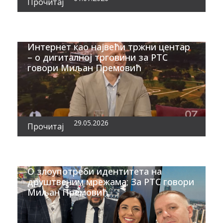
Прочитај
Интернет као највећи тржни центар
– о дигиталној трговини за РТС
говори Миљан Премовић
29.05.2026
Прочитај
О злоупотреби идентитета на
друштвеним мрежама; За РТС говори
Миљан Премовић