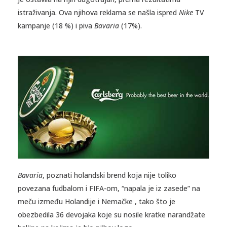
istraživanja. Ova njihova reklama se našla ispred
Nike
TV
kampanje (18 %) i piva
Bavaria
(17%).
Bavaria
, poznati holandski brend koja nije toliko
povezana fudbalom i FIFA-om, “napala je iz zasede” na
meču između Holandije i Nemačke , tako što je
obezbedila 36 devojaka koje su nosile kratke narandžate