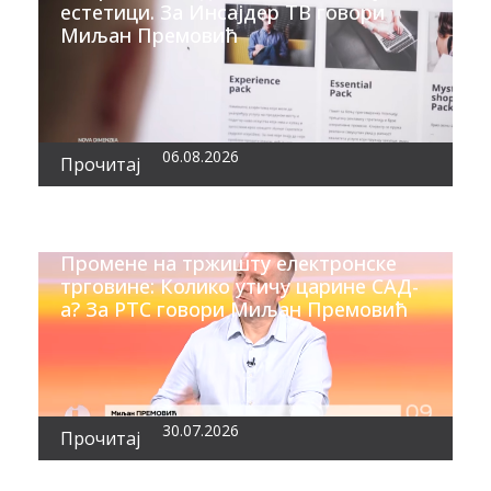
естетици. За Инсајдер ТВ говори
Миљан Премовић
06.08.2026
Прочитај
Промене на тржишту електронске
трговине: Колико утичу царине САД-
а? За РТС говори Миљан Премовић
30.07.2026
Прочитај